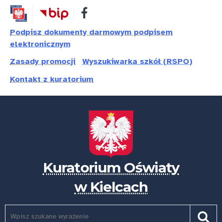
Przejdź
Przejdź
Dostępność
do
do
treści
nawigacji
Podpisz dokumenty darmowym podpisem
elektronicznym
Zasady promocji
Wyszukiwarka szkół (RSPO)
Kontakt z kuratorium
Kuratorium Oświaty
w Kielcach
Szukaj
Pole
Szuk