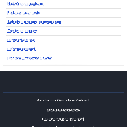
Nadzór pedagogiczny
Rodzice i uczniowie
Szkoły i organy prowadzące
Załatwianie spraw
Prawo oświatowe
Reforma edukacji
Program „Przyjazna Szkoła”
Kuratorium Oświaty w Kielcach
Dane teleadresowe
Deklaracja dostępności