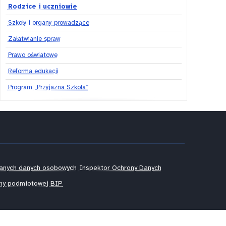
Rodzice i uczniowie
Szkoły i organy prowadzące
Załatwianie spraw
Prawo oświatowe
Reforma edukacji
Program „Przyjazna Szkoła”
zanych danych osobowych
Inspektor Ochrony Danych
rony podmiotowej BIP