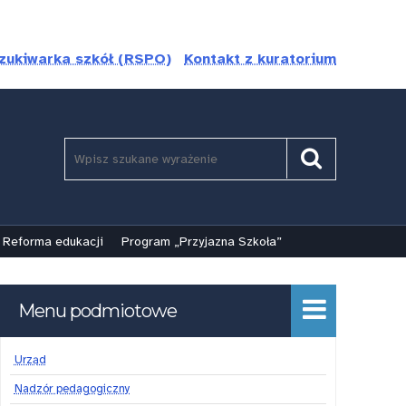
zukiwarka szkół (RSPO)
Kontakt z kuratorium
Szukaj
Pole
Szukaj
wymagane.
Wpisz
minimum
3
Reforma edukacji
Program „Przyjazna Szkoła”
znaki.
Menu podmiotowe
Urząd
Nadzór pedagogiczny