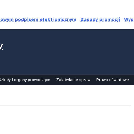
mowym podpisem elektronicznym
Zasady promocji
Wys
y
Szkoły i organy prowadzące
Załatwianie spraw
Prawo oświatowe