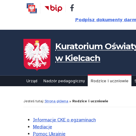
Przejdź
Przejdź
Dostępność
do
do
treści
nawigacji
Podpisz dokumenty dar
Kuratorium Oświat
w Kielcach
Urząd
Nadzór pedagogiczny
Rodzice i uczniowie
Jesteś tutaj:
Strona główna
»
Rodzice i uczniowie
Informacje CKE o egzaminach
Kategoria:
Mediacje
Rodzice
Pomoc Ukrainie