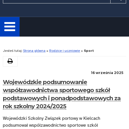
wymagane.
Wpisz
minimum
3
znaki.
Rozwiń
Jesteś tutaj:
Strona główna
»
Rodzice i uczniowie
»
Sport
Drukuj
Kategoria:
16 września 2025
Wojewódzkie podsumowanie
Sport
współzawodnictwa sportowego szkół
podstawowych i ponadpodstawowych za
rok szkolny 2024/2025
Wojewódzki Szkolny Związek portowy w Kielcach
podsumował współzawodnictwo sportowe szkół