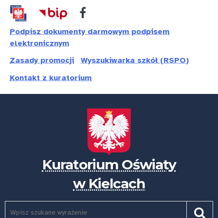
Przejdź
Przejdź
Dostępność
do
do
treści
nawigacji
Podpisz dokumenty darmowym podpisem
elektronicznym
Zasady promocji
Wyszukiwarka szkół (RSPO)
Kontakt z kuratorium
Kuratorium Oświaty
w Kielcach
Szukaj
Pole
Szuk