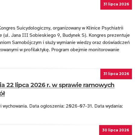
31 lipca 2026
ongres Suicydologiczny, organizowany w Klinice Psychiatrii
ie (ul. Jana III Sobieskiego 9, Budynek S). Kongres prezentuje
niom Samobójczym i służy wymianie wiedzy oraz doświadczeń
ażowanymi w profilaktykę. Program obejmie monitorowanie
31 lipca 2026
ia 22 lipca 2026 r. w sprawie ramowych
ół
 i wychowania. Data ogłoszenia: 2026-07-31. Data wydania:
30 lipca 2026