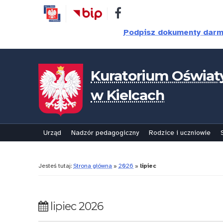
Przejdź
Przejdź
Dostępność
do
do
treści
nawigacji
Podpisz dokumenty dar
Kuratorium Oświat
w Kielcach
Urząd
Nadzór pedagogiczny
Rodzice i uczniowie
Jesteś tutaj:
Strona główna
»
2026
»
lipiec
lipiec 2026