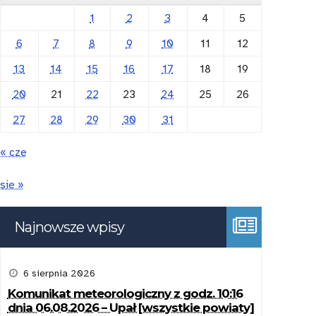
1
2
3
4
5
6
7
8
9
10
11
12
13
14
15
16
17
18
19
20
21
22
23
24
25
26
27
28
29
30
31
« cze
sie »
Najnowsze wpisy
6 sierpnia 2026
Komunikat meteorologiczny z godz. 10:16
dnia 06.08.2026 – Upał [wszystkie powiaty]