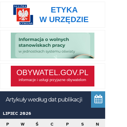
Artykuły według dat publikacji
LIPIEC 2026
P
W
Ś
C
P
S
N