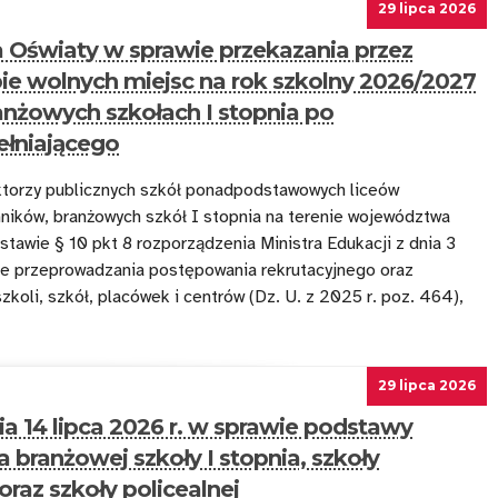
29 lipca 2026
 Oświaty w sprawie przekazania przez
zbie wolnych miejsc na rok szkolny 2026/2027
ranżowych szkołach I stopnia po
łniającego
torzy publicznych szkół ponadpodstawowych liceów
ników, branżowych szkół I stopnia na terenie województwa
tawie § 10 pkt 8 rozporządzenia Ministra Edukacji z dnia 3
wie przeprowadzania postępowania rekrutacyjnego oraz
oli, szkół, placówek i centrów (Dz. U. z 2025 r. poz. 464),
29 lipca 2026
ia 14 lipca 2026 r. w sprawie podstawy
 branżowej szkoły I stopnia, szkoły
oraz szkoły policealnej