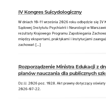
IV Kongres Suicydologiczny
W dniach 10–11 września 2026 roku odbędzie się IV K
Sądowej Instytutu Psychiatrii i Neurologii w Warszaw
rezultaty Krajowego Programu Zapobiegania Zachowa
między ekspertami, praktykami i instytucjami zaang
zachowań […]
Rozporządzenie Ministra Edukacji z dn
planów nauczania dla publicznych szk
Dz.U. 2026 poz. 1028. Akt prawny dotyczący oświaty
2026-07-22.