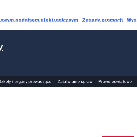
mowym podpisem elektronicznym
Zasady promocji
Wys
y
Szkoły i organy prowadzące
Załatwianie spraw
Prawo oświatowe