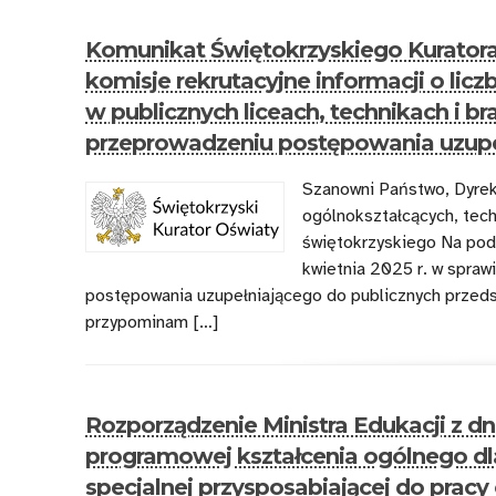
Komunikat Świętokrzyskiego Kuratora
komisje rekrutacyjne informacji o lic
w publicznych liceach, technikach i b
przeprowadzeniu postępowania uzupe
Szanowni Państwo, Dyrek
ogólnokształcących, tech
świętokrzyskiego Na pods
kwietnia 2025 r. w spra
postępowania uzupełniającego do publicznych przedszk
przypominam […]
Rozporządzenie Ministra Edukacji z dn
programowej kształcenia ogólnego dla
specjalnej przysposabiającej do pracy 