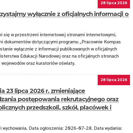
28 lipca 2026
ystajmy wyłącznie z oficjalnych informacji o
i się w przestrzeni internetowej stronami internetowymi,
ami dokumentów dotyczącymi programu „Pracownie Kompas
stanie wyłącznie z informacji publikowanych w oficjalnych
isterstwa Edukacji Narodowej oraz na oficjalnych stronach
 wojewodów oraz kuratoriów oświaty.
28 lipca 2026
a 23 lipca 2026 r. zmieniające
zania postępowania rekrutacyjnego oraz
icznych przedszkoli, szkół, placówek i
 i wychowania. Data ogłoszenia: 2026-07-28. Data wydania: