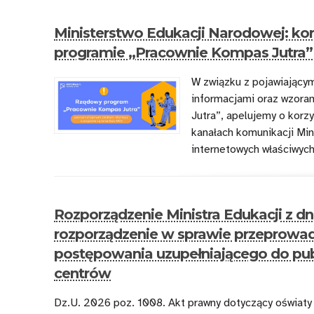
Ministerstwo Edukacji Narodowej: korz
programie „Pracownie Kompas Jutra”
W związku z pojawiającym
informacjami oraz wzor
Jutra”, apelujemy o korzy
kanałach komunikacji Min
internetowych właściwych
Rozporządzenie Ministra Edukacji z dni
rozporządzenie w sprawie przeprowad
postępowania uzupełniającego do publ
centrów
Dz.U. 2026 poz. 1008. Akt prawny dotyczący oświaty