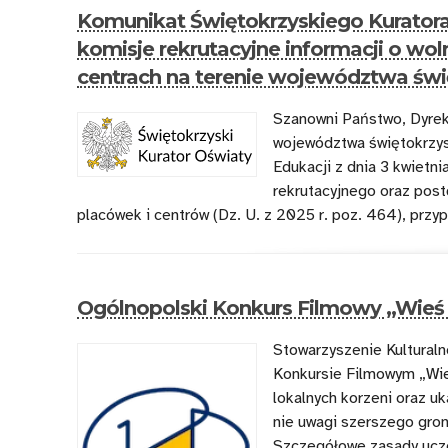
Komunikat Świętokrzyskiego Kuratora
komisje rekrutacyjne informacji o wo
centrach na terenie województwa świ
Szanowni Państwo, Dyrekt
województwa świętokrzys
Edukacji z dnia 3 kwietn
rekrutacyjnego oraz post
placówek i centrów (Dz. U. z 2025 r. poz. 464), pr
Ogólnopolski Konkurs Filmowy „Wieś m
Stowarzyszenie Kultural
Konkursie Filmowym „Wieś
lokalnych korzeni oraz uka
nie uwagi szerszego gron
Szczegółowe zasady ucze