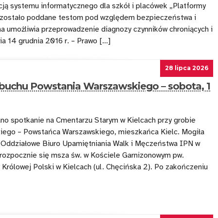
cją systemu informatycznego dla szkół i placówek „Platformy
 zostało poddane testom pod względem bezpieczeństwa i
ma umożliwia przeprowadzenie diagnozy czynników chroniących i
ia 14 grudnia 2016 r. – Prawo […]
28 lipca 2026
wybuchu Powstania Warszawskiego – sobota, 1
no spotkanie na Cmentarzu Starym w Kielcach przy grobie
iego – Powstańca Warszawskiego, mieszkańca Kielc. Mogiła
 Oddziałowe Biuro Upamiętniania Walk i Męczeństwa IPN w
 rozpocznie się msza św. w Kościele Garnizonowym pw.
 Królowej Polski w Kielcach (ul. Chęcińska 2). Po zakończeniu