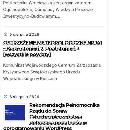
Politechnika Wrocławska jest organizatorem
Ogólnopolskiej Olimpiady Wiedzy o Procesie
Inwestycyjno-Budowlanym,…
6 sierpnia 2026
OSTRZEŻENIE METEOROLOGICZNE NR 141
– Burze stopień 2, Upał stopień 3
[wszystkie powiaty]
Komunikat Wojewódzkiego Centrum Zarządzania
Kryzysowego Świętokrzyskiego Urzędu
Wojewódzkiego w Kielcach
6 sierpnia 2026
Rekomendacja Pełnomocnika
Rządu do Spraw
Cyberbezpieczeństwa
dotycząca podatności w
oprogramowaniu WordPress