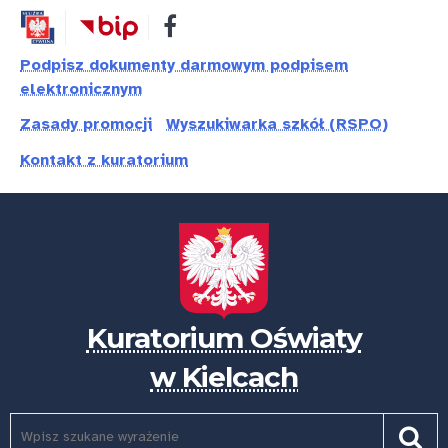
Przejdź
Przejdź
Dostępność
do
do
treści
nawigacji
Podpisz dokumenty darmowym podpisem
elektronicznym
Zasady promocji
Wyszukiwarka szkół (RSPO)
Kontakt z kuratorium
Kuratorium Oświaty
w Kielcach
Szukaj
Pole
Szuk