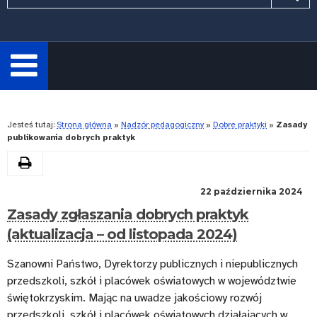
wymagane.
Wpisz
minimum
3
znaki.
Rozwiń
Jesteś tutaj:
Strona główna
»
Nadzór pedagogiczny
»
Dobre praktyki
»
Zasady
publikowania dobrych praktyk
Drukuj
Kategoria:
22 października 2024
Zasady zgłaszania dobrych praktyk
Zasady
(aktualizacja – od listopada 2024)
publikowania
dobrych
Szanowni Państwo, Dyrektorzy publicznych i niepublicznych
praktyk
przedszkoli, szkół i placówek oświatowych w województwie
świętokrzyskim. Mając na uwadze jakościowy rozwój
przedszkoli, szkół i placówek oświatowych działających w