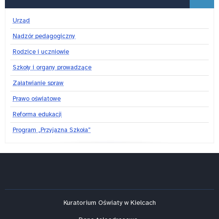
Urząd
Nadzór pedagogiczny
Rodzice i uczniowie
Szkoły i organy prowadzące
Załatwianie spraw
Prawo oświatowe
Reforma edukacji
Program „Przyjazna Szkoła”
Kuratorium Oświaty w Kielcach