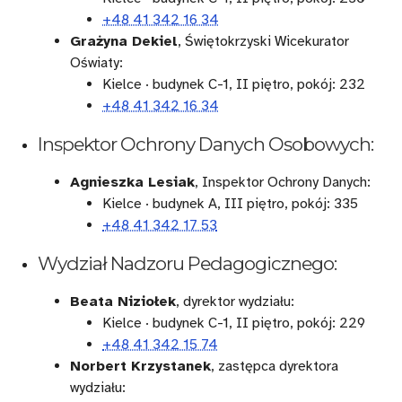
się
+48 41 342 16 34
Grażyna Dekiel
, Świętokrzyski Wicekurator
wskazaną
Oświaty:
tematyką
Kielce · budynek C-1, II piętro, pokój: 232
+48 41 342 16 34
Inspektor Ochrony Danych Osobowych:
Agnieszka Lesiak
, Inspektor Ochrony Danych:
Kielce · budynek A, III piętro, pokój: 335
+48 41 342 17 53
Wydział Nadzoru Pedagogicznego:
Beata Niziołek
, dyrektor wydziału:
Kielce · budynek C-1, II piętro, pokój: 229
+48 41 342 15 74
Norbert Krzystanek
, zastępca dyrektora
wydziału: