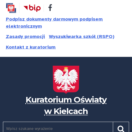
Przejdź
Przejdź
Dostępność
do
do
treści
nawigacji
Podpisz dokumenty darmowym podpisem
elektronicznym
Zasady promocji
Wyszukiwarka szkół (RSPO)
Kontakt z kuratorium
Kuratorium Oświaty
w Kielcach
Szukaj
Pole
Szuk