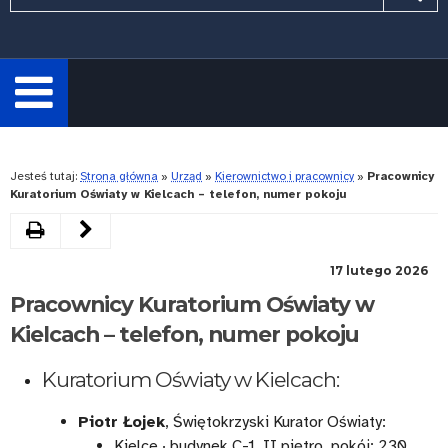
wymagane.
Wpisz
minimum
3
znaki.
Rozwiń
Jesteś tutaj:
Strona główna
»
Urząd
»
Kierownictwo i pracownicy
»
Pracownicy
Kuratorium Oświaty w Kielcach – telefon, numer pokoju
Drukuj
Poprzedni
artykuł
17 lutego 2026
Dane
Pracownicy Kuratorium Oświaty w
kontaktowe
Kielcach – telefon, numer pokoju
do
Kuratorium Oświaty w Kielcach:
pracowników
Piotr Łojek
, Świętokrzyski Kurator Oświaty:
zajmujących
Kielce · budynek C-1, II piętro, pokój: 230