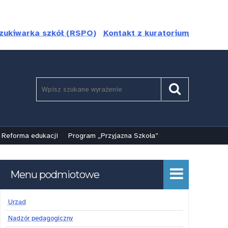
zukiwarka szkół (RSPO)
Kontakt z kuratorium
Szukaj
Pole
Szukaj
wymagane.
Wpisz
minimum
3
Reforma edukacji
Program „Przyjazna Szkoła”
znaki.
Menu podmiotowe
Urząd
Nadzór pedagogiczny