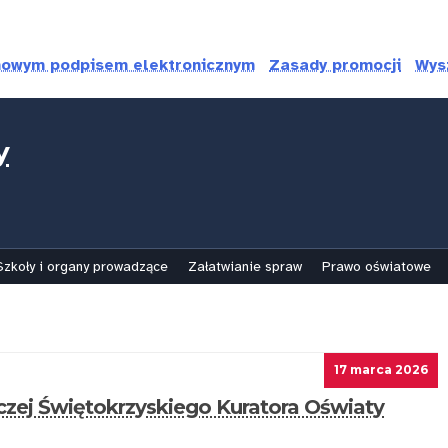
mowym podpisem elektronicznym
Zasady promocji
Wys
y
Szkoły i organy prowadzące
Załatwianie spraw
Prawo oświatowe
17 marca 2026
dczej Świętokrzyskiego Kuratora Oświaty