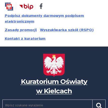
Przejdź
Przejdź
Dostępność
do
do
treści
nawigacji
Podpisz dokumenty darmowym podpisem
elektronicznym
Zasady promocji
Wyszukiwarka szkół (RSPO)
Kontakt z kuratorium
Kuratorium Oświaty
w Kielcach
Szukaj
Pole
Szuk