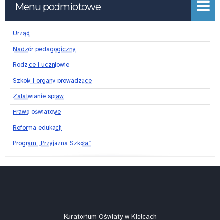
Menu podmiotowe
Urząd
Nadzór pedagogiczny
Rodzice i uczniowie
Szkoły i organy prowadzące
Załatwianie spraw
Prawo oświatowe
Reforma edukacji
Program „Przyjazna Szkoła”
Kuratorium Oświaty w Kielcach