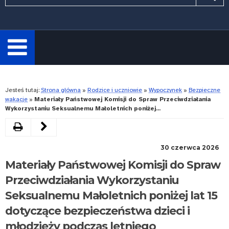
wymagane.
Wpisz
minimum
3
znaki.
Rozwiń
Jesteś tutaj:
Strona główna
»
Rodzice i uczniowie
»
Wypoczynek
»
Bezpieczne
wakacje
»
Materiały Państwowej Komisji do Spraw Przeciwdziałania
Wykorzystaniu Seksualnemu Małoletnich poniżej...
Drukuj
Poprzedni
artykuł
30 czerwca 2026
Bezpiecznych
Materiały Państwowej Komisji do Spraw
wakacji
Przeciwdziałania Wykorzystaniu
Seksualnemu Małoletnich poniżej lat 15
2026
dotyczące bezpieczeństwa dzieci i
młodzieży podczas letniego