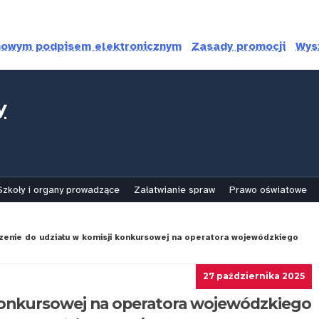
mowym podpisem elektronicznym
Zasady promocji
Wys
y
Szkoły i organy prowadzące
Załatwianie spraw
Prawo oświatowe
enie do udziału w komisji konkursowej na operatora wojewódzkiego
27 października 2025
 konkursowej na operatora wojewódzkiego