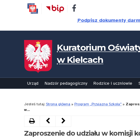
Przejdź
Przejdź
Dostępność
do
do
treści
nawigacji
Podpisz dokumenty dar
Kuratorium Oświat
w Kielcach
Urząd
Nadzór pedagogiczny
Rodzice i uczniowie
Jesteś tutaj:
Strona główna
»
Program „Przyjazna Szkoła”
»
Zaprosz
w...
Drukuj
Następny
Poprzedni
artykuł
artykuł
Zaproszenie do udziału w komisji