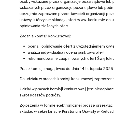
1.
uczęszczają
osoby wskazane przez organizacje pozarządowe lub p
wskazanych przez organizacje pozarządowe lub podmio
Rządowego
uczniowie
uprzejmie zapraszam przedstawicieli organizacji poz
programu
i
ustawy, którzy nie składają ofert w ww. konkursie do
wyrównywania
uczennice
opiniowania złożonych ofert.
szans
z
Zadania komisji konkursowej:
edukacyjnych
Ukrainy
ocena i opiniowanie ofert z uwzględnieniem kryt
dzieci
(Moduł
analiza indywidualna i ocena punktowa ofert;
rekomendowanie zaopiniowanych ofert Świętokrz
i
1.
Prace komisji mogą trwać do dnia 14 listopada 2025 
młodzieży
„Pomoc
„Przyjazna
asystenta”
Do udziału w pracach komisji konkursowej zaproszone
szkoła”
rządowego
Udział w pracach komisji konkursowej jest nieodpłatny
w
programu
zwrot kosztów podróży.
latach
wyrównywania
Zgłoszenia w formie elektronicznej proszę przesył
składać w sekretariacie Kuratorium Oświaty w Kielcac
2025-
szans