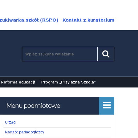
zukiwarka szkół (RSPO)
Kontakt z kuratorium
Szukaj
Pole
Szukaj
wymagane.
Wpisz
minimum
3
Reforma edukacji
Program „Przyjazna Szkoła”
znaki.
Menu podmiotowe
Urząd
Nadzór pedagogiczny