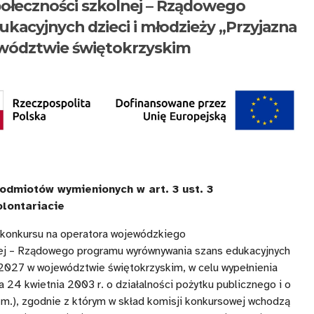
ołeczności szkolnej – Rządowego
acyjnych dzieci i młodzieży „Przyjazna
ewództwie świętokrzyskim
odmiotów wymienionych w art. 3 ust. 3
olontariacie
 konkursu na operatora wojewódzkiego
ej – Rządowego programu wyrównywania szans edukacyjnych
-2027 w województwie świętokrzyskim, w celu wypełnienia
a 24 kwietnia 2003 r. o działalności pożytku publicznego i o
. zm.), zgodnie z którym w skład komisji konkursowej wchodzą