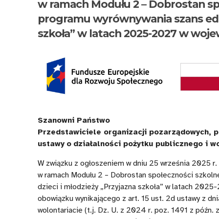
Lista
Nabór
w ramach Modułu 2 – Dobrostan sp
programu wyrównywania szans eduk
szkół
wniosków
szkoła” w latach 2025-2027 w woj
zakwalifikowanych
na
do
rok
otrzymania
2026
dofinansowania
o
na
dofinansowanie
zatrudnienie
zatrudnienia
Szanowni Państwo
Przedstawiciele organizacji pozarządowych, p
asystentów
asystentów
ustawy
o
działalności pożytku publicznego i w
międzykulturowych
w
W związku z ogłoszeniem w dniu 25 września 2025 r.
(w
szkołach,
w ramach Modułu 2 – Dobrostan społeczności szkoln
ramach
do
dzieci i młodzieży „Przyjazna szkoła” w latach 2025
obowiązku wynikającego z art. 15 ust. 2d ustawy z dni
modułu
których
wolontariacie (t.j. Dz. U. z 2024 r. poz. 1491 z późn