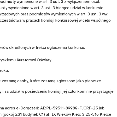
odmioty wymienione w art. 3 ust. 3 z wyłączeniem osób
ty wymienione w art. 3 ust. 3 biorące udział w konkursie,
arządowych oraz podmiotów wymienionych w art. 3 ust. 3 ww.
 uczestnictwa w pracach komisji konkursowej w celu wspólnego
eriów określonych w treści ogłoszenia konkursu;
yskiemu Kuratorowi Oświaty.
roku.
 zostaną osoby, które zostaną zgłoszone jako pierwsze.
 i za udział w posiedzeniu komisji jej członkom nie przysługuje
ać na adres e-Doręczeń: AE:PL-59511-89980-FJCRF-25 lub
h (pokój 231 budynek C1) al. IX Wieków Kielc 3 25-516 Kielce