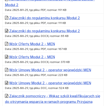
Moduł 2
Ukrainy
społeczności
Data: 2025-09-25, typ pliku: PDF, rozmiar: 191 KB
(Moduł
szkolnej
Załączniki do regulaminu konkursu Moduł 2
1.
–
Data: 2025-08-29, typ pliku: PDF, rozmiar: 111 KB
„Pomoc
Rządowego
Załączniki do regulaminu konkursu Moduł 2
Data: 2025-08-29, typ pliku: DOCX, rozmiar: 65 KB
asystenta”
programu
Wzór Oferty Moduł 2 - MEN
rządowego
wyrównywania
Data: 2025-08-29, typ pliku: PDF, rozmiar: 167 KB
programu
szans
Wzór Oferty Moduł 2 - MEN
Data: 2025-08-29, typ pliku: DOCX, rozmiar: 373 KB
wyrównywania
edukacyjnych
Wzór Umowy Moduł 2 - operator wojewódzki MEN
szans
dzieci
Data: 2025-08-29, typ pliku: PDF, rozmiar: 223 KB
edukacyjnych
i
Wzór Umowy Moduł 2 - operator wojewódzki MEN
dzieci
młodzieży
Data: 2025-08-29, typ pliku: DOC, rozmiar: 524 KB
i
„Przyjazna
Załącznik pomocniczy - Wykaz szkół kwalifikujących się
do otrzymania wsparcia w ramach programu Przyjazna
młodzieży
szkoła”