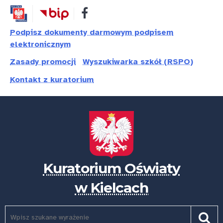
Przejdź
Przejdź
Dostępność
do
do
treści
nawigacji
Podpisz dokumenty darmowym podpisem
elektronicznym
Zasady promocji
Wyszukiwarka szkół (RSPO)
Kontakt z kuratorium
Kuratorium Oświaty
w Kielcach
Szukaj
Pole
Szuk