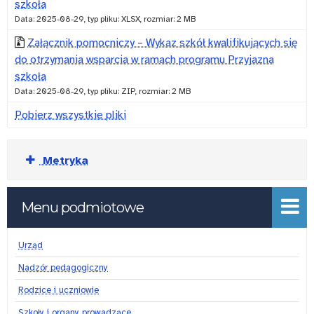
szkoła
„Przyjazna
w
Data: 2025-08-29, typ pliku: XLSX, rozmiar: 2 MB
szkoła”
latach
Załącznik pomocniczy – Wykaz szkół kwalifikujących się
do otrzymania wsparcia w ramach programu Przyjazna
w
2025-
szkoła
latach
2027
Data: 2025-08-29, typ pliku: ZIP, rozmiar: 2 MB
2025-
w
Pobierz wszystkie pliki
2027)
województwie
Rozwiń
świętokrzyskim
Metryka
Menu podmiotowe
Urząd
Nadzór pedagogiczny
Rodzice i uczniowie
Szkoły i organy prowadzące