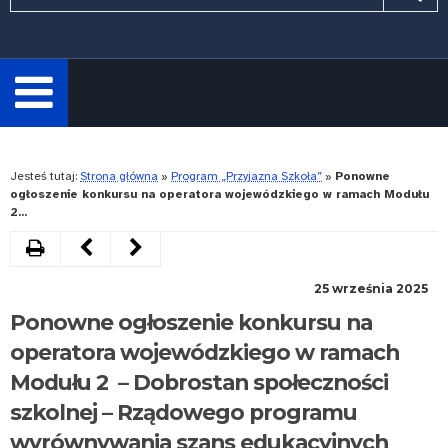
wymagane.
Wpisz
minimum
3
znaki.
Rozwiń
Jesteś tutaj:
Strona główna
»
Program „Przyjazna Szkoła”
»
Ponowne
ogłoszenie konkursu na operatora wojewódzkiego w ramach Modułu
2...
Drukuj
Następny
Poprzedni
artykuł
artykuł
25 września 2025
Nabór
Zarządzenie
Ponowne ogłoszenie konkursu na
wniosków
nr
operatora wojewódzkiego w ramach
Modułu 2 – Dobrostan społeczności
na
288.2025
szkolnej – Rządowego programu
rok
w
wyrównywania szans edukacyjnych