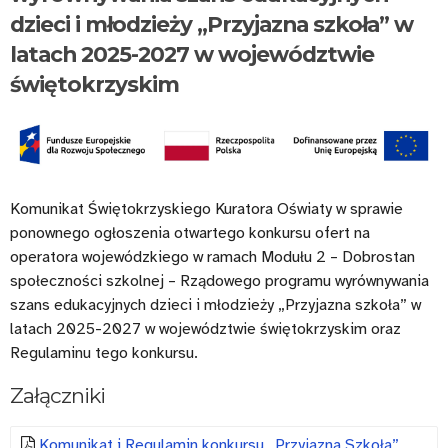
2026
sprawie
dzieci i młodzieży „Przyjazna szkoła” w
o
unieważnienia
latach 2025-2027 w województwie
dofinansowanie
otwartego
świętokrzyskim
zatrudnienia
konkursu
asystentów
ofert
w
na
szkołach,
operatora
Komunikat Świętokrzyskiego Kuratora Oświaty w sprawie
ponownego ogłoszenia otwartego konkursu ofert na
do
wojewódzkiego
operatora wojewódzkiego w ramach Modułu 2 – Dobrostan
których
w
społeczności szkolnej – Rządowego programu wyrównywania
szans edukacyjnych dzieci i młodzieży „Przyjazna szkoła” w
uczęszczają
ramach
latach 2025-2027 w województwie świętokrzyskim oraz
uczniowie
Modułu
Regulaminu tego konkursu.
i
2
Załączniki
uczennice
–
z
Dobrostan
Komunikat i Regulamin konkursu „Przyjazna Szkoła”