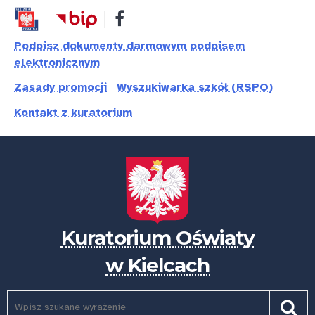
Przejdź
Przejdź
Dostępność
do
do
treści
nawigacji
Podpisz dokumenty darmowym podpisem
elektronicznym
Zasady promocji
Wyszukiwarka szkół (RSPO)
Kontakt z kuratorium
Kuratorium Oświaty
w Kielcach
Szukaj
Pole
Szuk