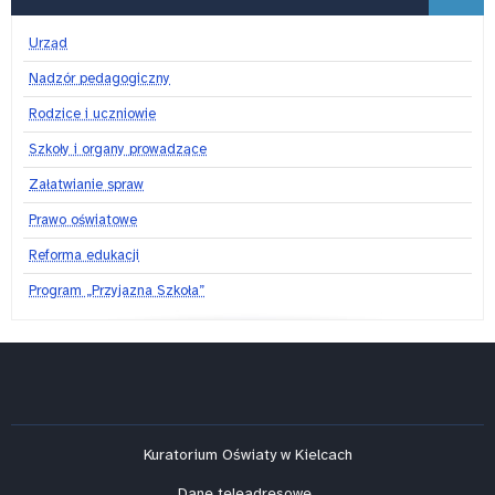
Urząd
Nadzór pedagogiczny
Rodzice i uczniowie
Szkoły i organy prowadzące
Załatwianie spraw
Prawo oświatowe
Reforma edukacji
Program „Przyjazna Szkoła”
Kuratorium Oświaty w Kielcach
Dane teleadresowe