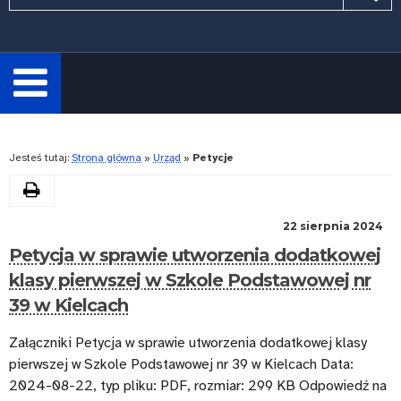
wymagane.
Wpisz
minimum
3
znaki.
Rozwiń
Jesteś tutaj:
Strona główna
»
Urząd
»
Petycje
Drukuj
Kategoria:
22 sierpnia 2024
Petycja w sprawie utworzenia dodatkowej
Petycje
klasy pierwszej w Szkole Podstawowej nr
39 w Kielcach
Załączniki Petycja w sprawie utworzenia dodatkowej klasy
pierwszej w Szkole Podstawowej nr 39 w Kielcach Data:
2024-08-22, typ pliku: PDF, rozmiar: 299 KB Odpowiedź na